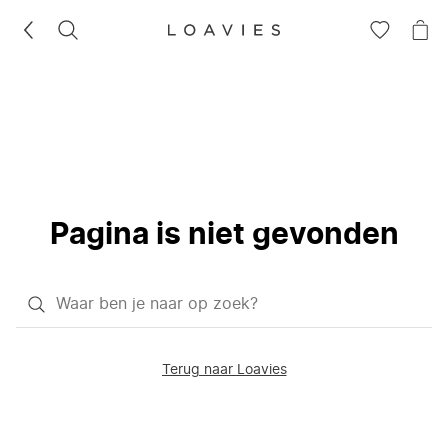
ZOEKEN
GA
NA
NAAR
JE
JE
WI
VERLANG
Pagina is niet gevonden
Waar
ben
je
Terug naar Loavies
naar
op
zoek?