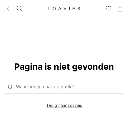
ZOEKEN
GA
NA
NAAR
JE
JE
WI
VERLANG
Pagina is niet gevonden
Waar
ben
je
Terug naar Loavies
naar
op
zoek?