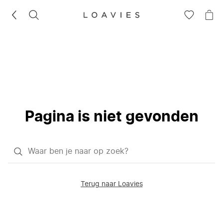
ZOEKEN
GA
NA
NAAR
JE
JE
WI
VERLANG
Pagina is niet gevonden
Waar
ben
je
Terug naar Loavies
naar
op
zoek?