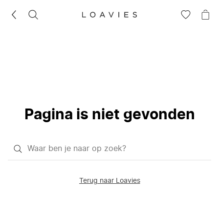
ZOEKEN
GA
NA
NAAR
JE
JE
WI
VERLANG
Pagina is niet gevonden
Waar
ben
je
Terug naar Loavies
naar
op
zoek?