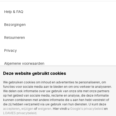
kast staan en flaneer over de boulevard in je beautiful bikini.
Niet zo’n fan van een heleboel kleur? Dan is er ook genoeg
badkleding in basic kleuren, zoals zwart, wit & bruin. Wat dacht
Help & FAQ
je van een badpak in het zwart met allemaal coole cutouts om
het extra sexy te maken?
Bezorgingen
Populaire swimwear categorieën
Retourneren
Bikini's
Badpakken
Privacy
Accessoires
Zwemkleding in verschillende stijlen
Algemene voorwaarden
De bikini’s
van LOAVIES zijn te shoppen in staples met allerlei
Deze website gebruikt cookies
verschillende patronen. Swimwear met een bloemetjesprint doet
Actievoorwaarden
het altijd goed & ook de sprankelende varianten zijn enorm in
We gebruiken cookies om inhoud en advertenties te personaliseren, om
trek. Dierenprint blijft ook een liefhebber. Wat dacht je van een
functies voor sociale media aan te bieden en om ons verkeer te analyseren.
Vacatures
bikini met zebra- of luipaardprint? LOAVIES heeft ook dit seizoen
We delen ook informatie over uw gebruik van onze site met onze partners
weer deze te gekke printjes aan de
swimwear
stijlen
op het gebied van sociale media, reclame en analyse, die deze informatie
kunnen combineren met andere informatie die u aan hen hebt verstrekt of
toegevoegd. Zowel voor tops als broekjes, in allerlei soorten en
Reviews
die zij hebben verzameld via uw gebruik van hun diensten. U kunt deze
kleuren. Kies bijvoorbeeld een leopard bikini top en een effen
accepteren
,
wijzigen
of
weigeren
. Hier vindt u
Google's privacybeleid
en
zwart broekje. Voor ieder wat wil(d)s!
LOAVIES privacybeleid
.
Account verwijdering