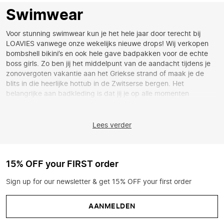
Swimwear
Voor stunning
swimwear
kun je het hele jaar door terecht bij
LOAVIES vanwege onze wekelijks nieuwe drops! Wij verkopen
bombshell
bikini’s
en ook hele gave badpakken voor de echte
boss girls. Zo ben jij het middelpunt van de aandacht tijdens je
zonovergoten vakantie aan het Griekse strand of maak je de
blits in die heerlijke hottub in de Zwitserse bergen. Het
belangrijke aan badkleding is dat jij je op alle momenten
awesome, proud & confident voelt! Bij LOAVIES zorgen we voor
prachtige swimwear voor alle dames die young fashion-minded
zijn. Get ready voor je volgende vacay in de meest gorgeous
Lees verder
zwemkleding!
Swimwear in alle kleuren
15% OFF your FIRST order
Swimwear
voor dames is er niet alleen in enorm veel soorten en
maten, maar ook in alle kleuren van de regenboog! Wat dacht je
Sign up for our newsletter & get 15% OFF your first order
van een kleurrijke bikini van LOAVIES in het groen of een felroze
bikini? Ga voor zachte pasteltinten of go all out met neon! Het
voordeel van neon roze en groen is dat je er gelijk lekker
AANMELDEN
zongebruind uit komt te zien. Laat die zelfbruiner maar in de